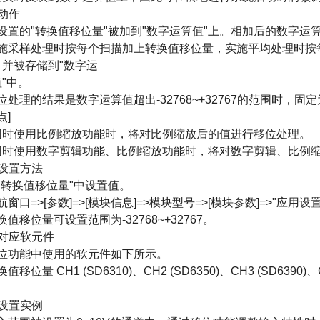
动作
设置的"转换值移位量"被加到"数字运算值"上。相加后的数字运算
施采样处理时按每个扫描加上转换值移位量，实施平均处理时按
，并被存储到"数字运
值
"中。
处理的结果是数字运算值超出-32768~+32767的范围时，固定为下限(
点]
 同时使用比例缩放功能时，将对比例缩放后的值进行移位处理。
 同时使用数字剪辑功能、比例缩放功能时，将对数字剪辑、比例
、设置方法
"转换值移位量"中设置值。
窗口=>[参数]=>[模块信息]=>模块型号=>[模块参数]=>"应用设置
值移位量可设置范围为-32768~+32767。
、对应软元件
位功能中使用的软元件如下所示。
值移位量 CH1 (SD6310)、CH2 (SD6350)、CH3 (SD6390)、C
、设置实例