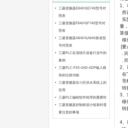
1、
三菱变频器E840与E740型号对
所
照表
实
三菱变频器F840与F740型号对
量
照表
算
三菱变频器A840与A840新老型
移位
号对照表
[要
三菱PLC在湿纸巾设备行业中的
.
.
案例
2
三菱PLC-FX5-4AD-ADP输入模
在
块的位移功能
导航
三菱变频器在小区供水系统上的
转换
应用
3
三菱PLC编程软件程序的重要性
移
三菱变频器控制柜设计组装时需
转换
要注意的事项
4