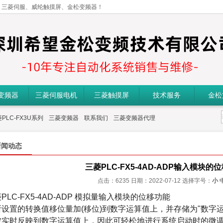
、三菱伺服、威纶触摸屏、金松变频器！
变频器
三菱伺服电机
三菱触摸屏
技术服务
金松
PLC-FX3U系列
三菱变频器
联系我们
三菱变频器代理
新闻动态
三菱PLC-FX5-4AD-ADP输入模块的
点击：6235 日期：2022-07-12
选择字号：
小
菱
PLC-
FX5-4AD-ADP 模
拟量输入模块的位移功能
所设置的转换值移位量加
(移位)到数字运算值上，并存储为"数字
被实时反映到数字运算值上，因此可轻松地进行系统启动时的微