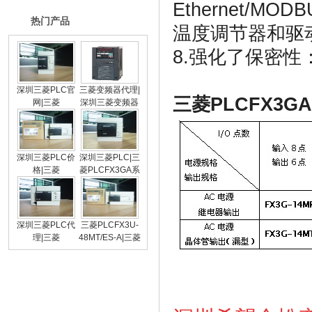
Ethernet/MODB
热门产品
温度调节器和驱
8.
强化了保密性
深圳三菱PLC官
三菱变频器代理|
三菱
PLCFX3GA
网|三菱
深圳三菱变频器
PLCFX3SA系列|
促销|三菱变频器
三菱PLC
官网
深圳三菱PLC价
深圳三菱PLC|三
格|三菱
菱PLCFX3GA系
PLCFX3U系列|
列|三菱PLC价格
三菱PLC官网
深圳三菱PLC代
三菱PLCFX3U-
理|三菱
48MT/ES-A|三菱
PLCFX2N系列|
FX3U-48MT价格
三菱PLC价格