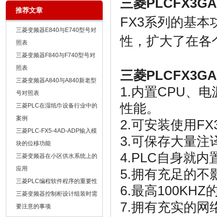
三
菱
PLCFX3G
推荐文章
FX3
系列的基本
三菱变频器E840与E740型号对
性，扩大了在各
照表
三菱变频器F840与F740型号对
照表
三菱
PLCFX3GA
三菱变频器A840与A840新老型
1.
内置
CPU
、电
号对照表
性能。
三菱PLC在湿纸巾设备行业中的
案例
2.
可安装使用
FX
三菱PLC-FX5-4AD-ADP输入模
3.
可保存大量注
块的位移功能
4.
PLC
自身就内
三菱变频器在小区供水系统上的
应用
5.
拥有充足的不
三菱PLC编程软件程序的重要性
6.
最高
100KHZ
三菱变频器控制柜设计组装时需
7.
拥有充实的网
要注意的事项